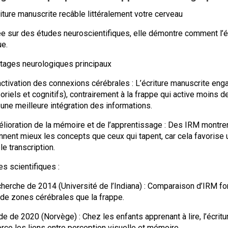
riture manuscrite recâble littéralement votre cerveau
e sur des études neuroscientifiques, elle démontre comment l’éc
ue.
tages neurologiques principaux
activation des connexions cérébrales : L’écriture manuscrite en
oriels et cognitifs), contrairement à la frappe qui active moins d
 une meilleure intégration des informations.
élioration de la mémoire et de l’apprentissage : Des IRM montren
ennent mieux les concepts que ceux qui tapent, car cela favoris
le transcription.
es scientifiques :
cherche de 2014 (Université de l’Indiana) : Comparaison d’IRM fonc
 de zones cérébrales que la frappe.
ude de 2020 (Norvège) : Chez les enfants apprenant à lire, l’écritu
orce les liens entre perception visuelle et mémoire.