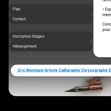
Plan
• Ex
même
Contact
Conc
pour 
Inscription Stages
Hébergement
Eric Montigny Artiste Calligraphe Chrysographe E