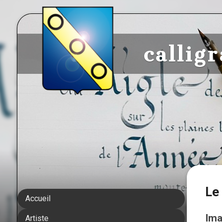
callig
Le
Accueil
Ima
Artiste