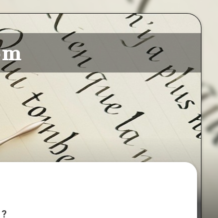
om
 ?