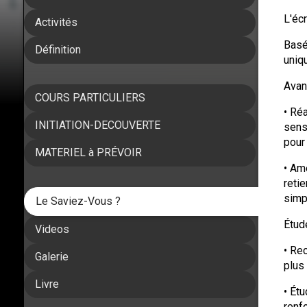
L'éc
Activités
Basé
Définition
uniq
Avan
COURS PARTICULIERS
• Ré
INITIATION-DECOUVERTE
sens
pour
MATERIEL à PRÉVOIR
• Am
reti
simp
Le Saviez-Vous ?
Étud
Videos
• Re
Galerie
plus
Livre
• Ét
renf